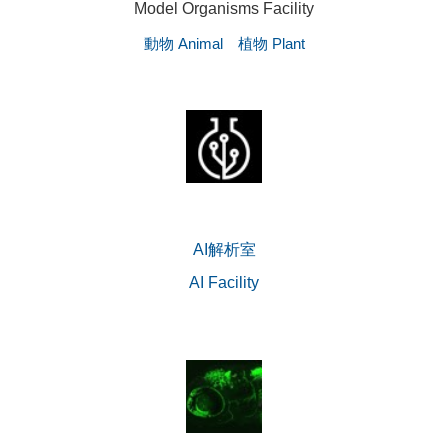
Model Organisms Facility
動物 Animal
植物 Plant
AI解析室
AI Facility